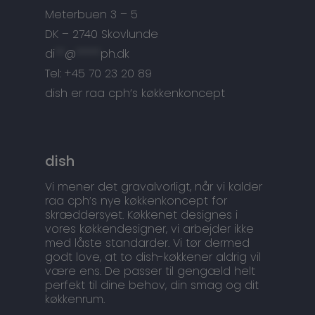
Snedkermesterens go
Meterbuen 3 – 5
DK – 2740 Skovlunde
di
**
@
*****
ph.dk
Tel: +45 70 23 20 89
dish er raa cph’s køkkenkoncept
dish
Vi mener det gravalvorligt, når vi kalder
raa cph’s nye køkkenkoncept for
skræddersyet. Køkkenet designes i
vores køkkendesigner, vi arbejder ikke
med låste standarder. Vi tør dermed
godt love, at to dish-køkkener aldrig vil
være ens. De passer til gengæld helt
perfekt til dine behov, din smag og dit
køkkenrum.