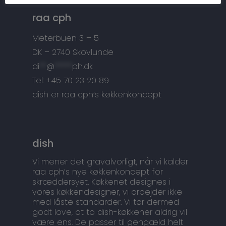
Tilbehør
Kontakt
raa cph
Snedkermesterens go
Meterbuen 3 – 5
DK – 2740 Skovlunde
di
**
@
*****
ph.dk
Tel: +45 70 23 20 89
dish er raa cph’s køkkenkoncept
dish
Vi mener det gravalvorligt, når vi kalder
raa cph’s nye køkkenkoncept for
skræddersyet. Køkkenet designes i
vores køkkendesigner, vi arbejder ikke
med låste standarder. Vi tør dermed
godt love, at to dish-køkkener aldrig vil
være ens. De passer til gengæld helt