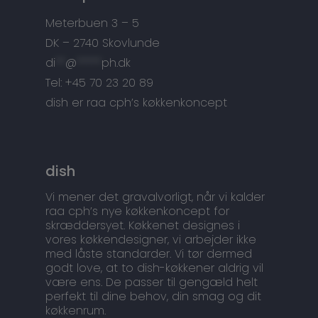
Meterbuen 3 – 5
DK – 2740 Skovlunde
di
**
@
*****
ph.dk
Tel: +45 70 23 20 89
dish er raa cph’s køkkenkoncept
dish
Vi mener det gravalvorligt, når vi kalder
raa cph’s nye køkkenkoncept for
skræddersyet. Køkkenet designes i
vores køkkendesigner, vi arbejder ikke
med låste standarder. Vi tør dermed
godt love, at to dish-køkkener aldrig vil
være ens. De passer til gengæld helt
perfekt til dine behov, din smag og dit
køkkenrum.