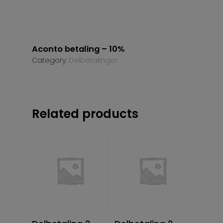
Aconto betaling – 10%
Category:
Delbetalinger
Related products
Read More
Read More