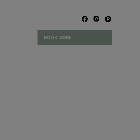
BOOK MØDE