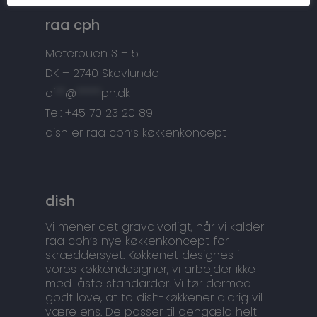
Tilbehør
Kontakt
raa cph
Snedkermesterens go
Meterbuen 3 – 5
DK – 2740 Skovlunde
di
**
@
*****
ph.dk
Tel: +45 70 23 20 89
dish er raa cph’s køkkenkoncept
dish
Vi mener det gravalvorligt, når vi kalder
raa cph’s nye køkkenkoncept for
skræddersyet. Køkkenet designes i
vores køkkendesigner, vi arbejder ikke
med låste standarder. Vi tør dermed
godt love, at to dish-køkkener aldrig vil
være ens. De passer til gengæld helt