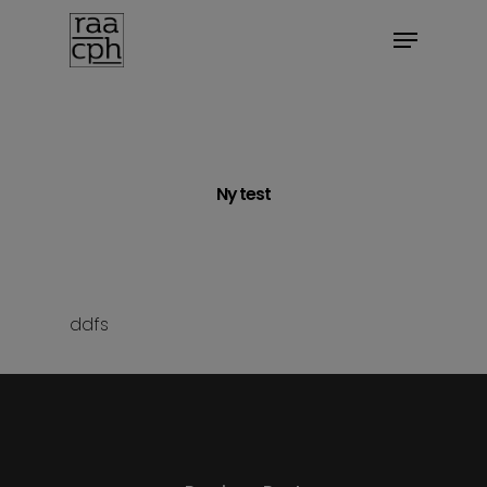
BOOK MØDE
Ny test
ddfs