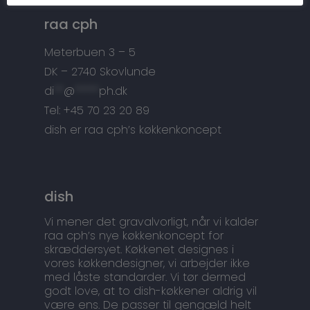
Tilbehør
Kontakt
raa cph
Snedkermesterens go
Meterbuen 3 – 5
DK – 2740 Skovlunde
di
**
@
*****
ph.dk
Tel: +45 70 23 20 89
dish er raa cph’s køkkenkoncept
dish
Vi mener det gravalvorligt, når vi kalder
raa cph’s nye køkkenkoncept for
skræddersyet. Køkkenet designes i
vores køkkendesigner, vi arbejder ikke
med låste standarder. Vi tør dermed
godt love, at to dish-køkkener aldrig vil
være ens. De passer til gengæld helt