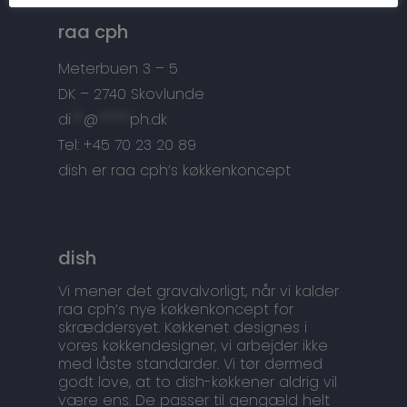
Tilbehør
Kontakt
raa cph
Snedkermesterens go
Meterbuen 3 – 5
DK – 2740 Skovlunde
di
**
@
*****
ph.dk
Tel: +45 70 23 20 89
dish er raa cph’s køkkenkoncept
dish
Vi mener det gravalvorligt, når vi kalder
raa cph’s nye køkkenkoncept for
skræddersyet. Køkkenet designes i
vores køkkendesigner, vi arbejder ikke
med låste standarder. Vi tør dermed
godt love, at to dish-køkkener aldrig vil
være ens. De passer til gengæld helt