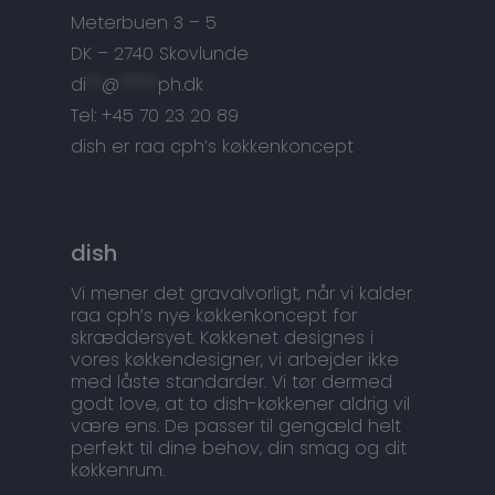
Snedkermesterens go
Meterbuen 3 – 5
DK – 2740 Skovlunde
di
**
@
*****
ph.dk
Tel: +45 70 23 20 89
dish er raa cph’s køkkenkoncept
dish
Vi mener det gravalvorligt, når vi kalder
raa cph’s nye køkkenkoncept for
skræddersyet. Køkkenet designes i
vores køkkendesigner, vi arbejder ikke
med låste standarder. Vi tør dermed
godt love, at to dish-køkkener aldrig vil
være ens. De passer til gengæld helt
perfekt til dine behov, din smag og dit
køkkenrum.