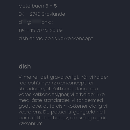
Snedkermesterens go
Meterbuen 3 – 5
DK – 2740 Skovlunde
di
**
@
*****
ph.dk
Tel: +45 70 23 20 89
dish er raa cph’s køkkenkoncept
dish
Vi mener det gravalvorligt, når vi kalder
raa cph’s nye køkkenkoncept for
skræddersyet. Køkkenet designes i
vores køkkendesigner, vi arbejder ikke
med låste standarder. Vi tør dermed
godt love, at to dish-køkkener aldrig vil
være ens. De passer til gengæld helt
perfekt til dine behov, din smag og dit
køkkenrum.