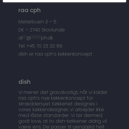
Tilbehør
Kontakt
raa cph
Snedkermesterens go
Meterbuen 3 – 5
DK – 2740 Skovlunde
di
**
@
*****
ph.dk
Tel: +45 70 23 20 89
dish er raa cph’s køkkenkoncept
dish
Vi mener det gravalvorligt, når vi kalder
raa cph’s nye køkkenkoncept for
skræddersyet. Køkkenet designes i
vores køkkendesigner, vi arbejder ikke
med låste standarder. Vi tør dermed
godt love, at to dish-køkkener aldrig vil
være ens. De passer til gengæld helt