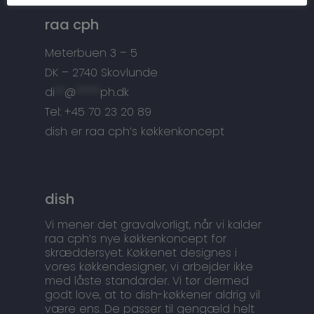
Tilbehør
Kontakt
raa cph
Snedkermesterens go
Meterbuen 3 – 5
DK – 2740 Skovlunde
di
**
@
*****
ph.dk
Tel: +45 70 23 20 89
dish er raa cph’s køkkenkoncept
dish
Vi mener det gravalvorligt, når vi kalder
raa cph’s nye køkkenkoncept for
skræddersyet. Køkkenet designes i
vores køkkendesigner, vi arbejder ikke
med låste standarder. Vi tør dermed
godt love, at to dish-køkkener aldrig vil
være ens. De passer til gengæld helt