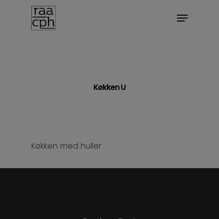
BOOK MØDE
Køkken U
Køkken med huller