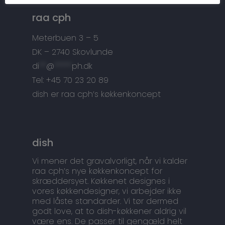
Tilbehør
Kontakt
raa cph
Snedkermesterens go
Meterbuen 3 – 5
DK – 2740 Skovlunde
di
**
@
*****
ph.dk
Tel: +45 70 23 20 89
dish er raa cph’s køkkenkoncept
dish
Vi mener det gravalvorligt, når vi kalder
raa cph’s nye køkkenkoncept for
skræddersyet. Køkkenet designes i
vores køkkendesigner, vi arbejder ikke
med låste standarder. Vi tør dermed
godt love, at to dish-køkkener aldrig vil
være ens. De passer til gengæld helt