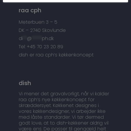
Tilbehør
Kontakt
raa cph
Snedkermesterens go
Meterbuen 3 – 5
DK – 2740 Skovlunde
di
**
@
*****
ph.dk
Tel: +45 70 23 20 89
dish er raa cph’s køkkenkoncept
dish
Vi mener det gravalvorligt, når vi kalder
raa cph’s nye køkkenkoncept for
skræddersyet. Køkkenet designes i
vores køkkendesigner, vi arbejder ikke
med låste standarder. Vi tør dermed
godt love, at to dish-køkkener aldrig vil
være ens. De passer til gengæld helt