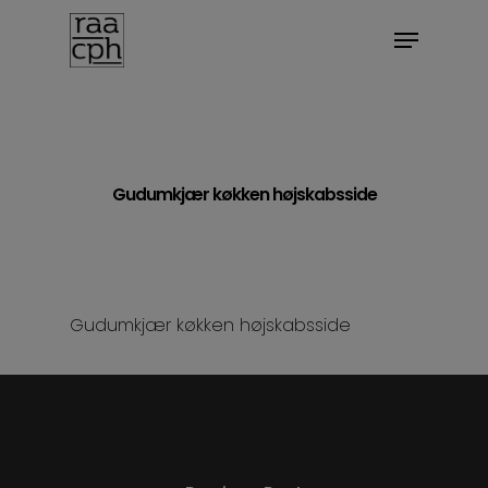
BOOK MØDE
Gudumkjær køkken højskabsside
Gudumkjær køkken højskabsside