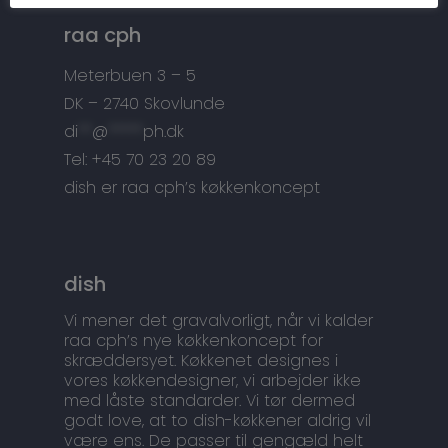
Tilbehør
Kontakt
raa cph
Snedkermesterens go
Meterbuen 3 – 5
DK – 2740 Skovlunde
di
**
@
*****
ph.dk
Tel: +45 70 23 20 89
dish er raa cph’s køkkenkoncept
dish
Vi mener det gravalvorligt, når vi kalder
raa cph’s nye køkkenkoncept for
skræddersyet. Køkkenet designes i
vores køkkendesigner, vi arbejder ikke
med låste standarder. Vi tør dermed
godt love, at to dish-køkkener aldrig vil
være ens. De passer til gengæld helt