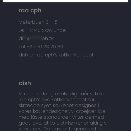
Tilbehør
Kontakt
raa cph
Snedkermesterens go
Meterbuen 3 – 5
DK – 2740 Skovlunde
di
**
@
*****
ph.dk
Tel: +45 70 23 20 89
dish er raa cph’s køkkenkoncept
dish
Vi mener det gravalvorligt, når vi kalder
raa cph’s nye køkkenkoncept for
skræddersyet. Køkkenet designes i
vores køkkendesigner, vi arbejder ikke
med låste standarder. Vi tør dermed
godt love, at to dish-køkkener aldrig vil
være ens. De passer til gengæld helt