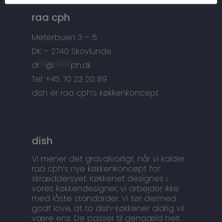
Tilbehør
Kontakt
raa cph
Snedkermesterens go
Meterbuen 3 – 5
DK – 2740 Skovlunde
di
**
@
*****
ph.dk
Tel: +45 70 23 20 89
dish er raa cph’s køkkenkoncept
dish
Vi mener det gravalvorligt, når vi kalder
raa cph’s nye køkkenkoncept for
skræddersyet. Køkkenet designes i
vores køkkendesigner, vi arbejder ikke
med låste standarder. Vi tør dermed
godt love, at to dish-køkkener aldrig vil
være ens. De passer til gengæld helt